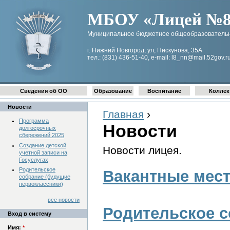
МБОУ «Лицей №8 
Муниципальное бюджетное общеобразовательн
г. Нижний Новгород, ул, Пискунова, 35А
тел.: (831) 436-51-40, e-mail: l8_nn@mail.52gov.r
Сведения об ОО
Образование
Воспитание
Коллек
Новости
Главная
›
Программа
Новости
долгосрочных
сбережений 2025
Создание детской
Новости лицея.
учетной записи на
Госуслугах
Родительское
Вакантные мест
собрание (будущие
первоклассники)
все новости
Родительское с
Вход в систему
Имя:
*