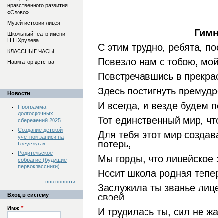
нравственного развития
«Слово»
Музей истории лицея
Гимн
Школьный театр имени
Н.Н.Хрулева
С этим трудно, ребята, по
КЛАССНЫЕ ЧАСЫ
Повезло нам с тобою, мой
Навигатор детства
Повстречавшись
в
прекр
Здесь постигнуть премудр
Новости
И всегда, и везде б
удем п
Программа
долгосрочных
Тот единственный мир, ч
т
сбережений 2025
Создание детской
Для тебя этот мир создав
учетной записи на
потерь,
Госуслугах
Родительское
Мы горды, что лицейское 
собрание (будущие
первоклассники)
Носит школа родная тепе
все новости
Заслужила ты званье лиц
Вход в систему
своей.
Имя:
*
И трудилась ты, сил не жа