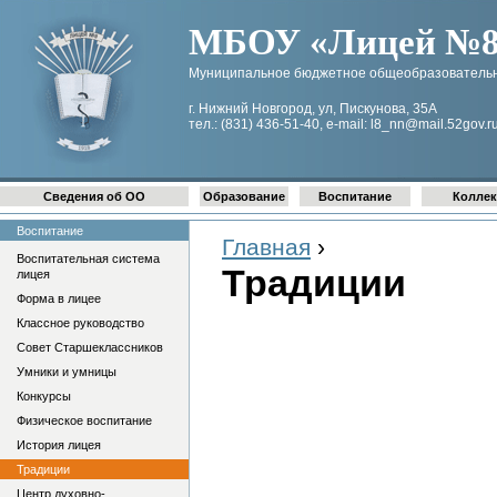
МБОУ «Лицей №8 
Муниципальное бюджетное общеобразовательн
г. Нижний Новгород, ул, Пискунова, 35А
тел.: (831) 436-51-40, e-mail: l8_nn@mail.52gov.r
Сведения об ОО
Образование
Воспитание
Коллек
Воспитание
Главная
›
Воспитательная система
Традиции
лицея
Форма в лицее
Классное руководство
Совет Старшеклассников
Умники и умницы
Конкурсы
Физическое воспитание
История лицея
Традиции
Центр духовно-