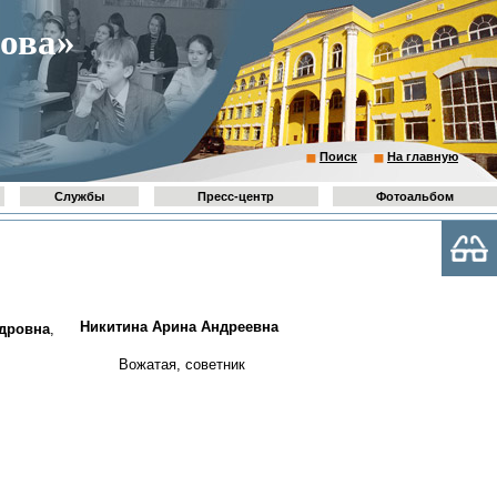
ова»
Поиск
На главную
Службы
Пресс-центр
Фотоальбом
Никитина Арина Андреевна
ндровна
,
Вожатая, советник