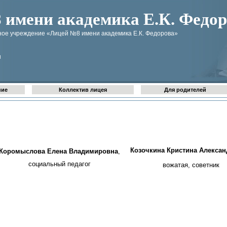
имени академика Е.К. Федор
ое учреждение «Лицей №8 имени академика Е.К. Федорова»
u
ние
Коллектив лицея
Для родителей
Козочкина Кристина Алекса
Коромыслова Елена Владимировна
,
социальный педагог
вожатая, советник