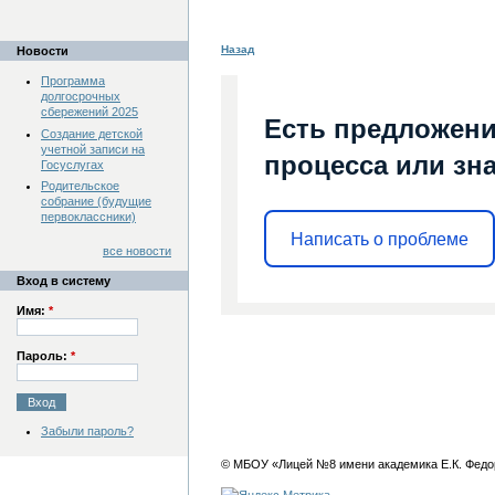
Назад
Новости
Программа
долгосрочных
сбережений 2025
Есть предложени
Создание детской
учетной записи на
процесса или зна
Госуслугах
Родительское
собрание (будущие
первоклассники)
Написать о проблеме
все новости
Вход в систему
Имя:
*
Пароль:
*
Забыли пароль?
© МБОУ «Лицей №8 имени академика Е.К. Федо