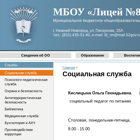
МБОУ «Лицей №8 
Муниципальное бюджетное общеобразовательн
г. Нижний Новгород, ул, Пискунова, 35А
тел.: (831) 436-51-40, e-mail: l8_nn@mail.52gov.r
Сведения об ОО
Образование
Воспита
Службы
Главная
›
Социальная служба
Социальная служба
Психолого-педагогическая
служба
Охрана и безопасность
Кислицына Ольга Геннадьевна
,
Антитеррористическая
социальный педагог по питанию
безопасность
Библиотека
Медицинская служба
Столовая, понедельник-пятница,
Бухгалтерия и АХЧ
8.00 - 15.00
Противодействие
коррупции