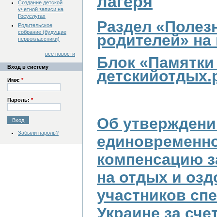
лагеря
Создание детской
учетной записи на
Госуслугах
Раздел «Полез
Родительское
собрание (будущие
родителей» на
первоклассники)
все новости
Блок «Памятки
Вход в систему
детскийотдых.
Имя:
*
Пароль:
*
Об утверждени
Забыли пароль?
единовременно
компенсацию з
на отдых и оз
участников сп
Украине за сче