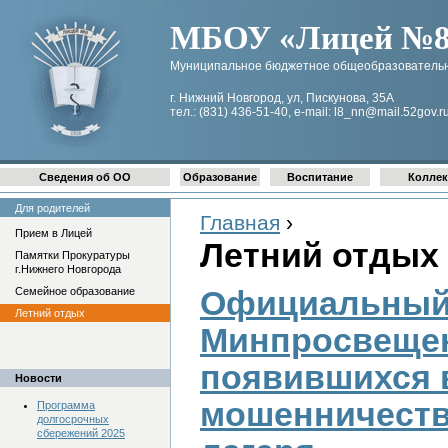
МБОУ «Лицей №8 
Муниципальное бюджетное общеобразовательн
г. Нижний Новгород, ул, Пискунова, 35А
тел.: (831) 436-51-40, e-mail: l8_nn@mail.52gov.r
Сведения об ОО
Образование
Воспитание
Коллек
Для родителей
Главная
›
Прием в Лицей
Летний отдых
Памятки Прокуратуры
г.Нижнего Новгорода
Официальный
Семейное образование
Летний отдых
Минпросвещен
появившихся 
Новости
мошенничества
Программа
долгосрочных
сбережений 2025