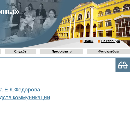
ова»
Поиск
На главную
Службы
Пресс-центр
Фотоальбом
а Е.К.Федорова
едств коммуникации