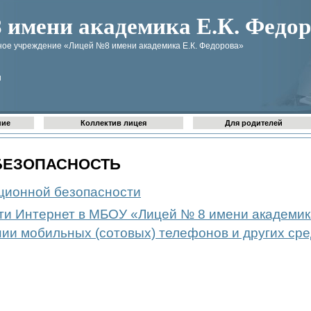
имени академика Е.К. Федор
ое учреждение «Лицей №8 имени академика Е.К. Федорова»
u
ние
Коллектив лицея
Для родителей
БЕЗОПАСНОСТЬ
ионной безопасности
ти Интернет в МБОУ «Лицей № 8 имени академик
ии мобильных (сотовых) телефонов и других ср