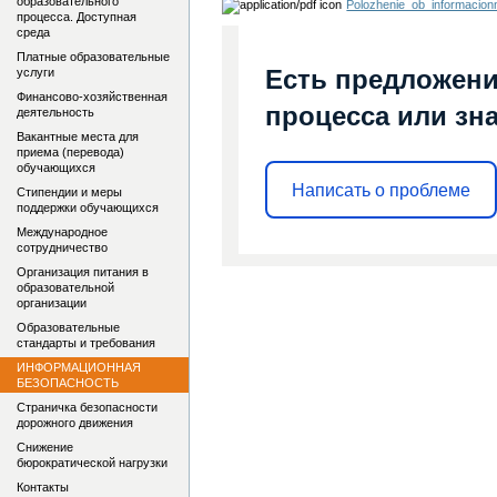
образовательного
Polozhenie_ob_informacion
процесса. Доступная
среда
Платные образовательные
Есть предложени
услуги
Финансово-хозяйственная
процесса или зна
деятельность
Вакантные места для
приема (перевода)
обучающихся
Написать о проблеме
Стипендии и меры
поддержки обучающихся
Международное
сотрудничество
Организация питания в
образовательной
организации
Образовательные
стандарты и требования
ИНФОРМАЦИОННАЯ
БЕЗОПАСНОСТЬ
Страничка безопасности
дорожного движения
Снижение
бюрократической нагрузки
Контакты