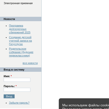
Электронная приемная
Новости
Программа
долгосрочных
сбережений 2025
Создание детской
учетной записи на
Госуслугах
Родительское
собрание (будущие
первоклассники)
все новости
Вход в систему
Имя:
*
Пароль:
*
Забыли пароль?
Мы используем файлы cookie