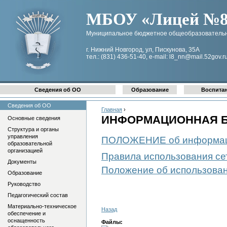
МБОУ «Лицей №8 
Муниципальное бюджетное общеобразовательн
г. Нижний Новгород, ул, Пискунова, 35А
тел.: (831) 436-51-40, e-mail: l8_nn@mail.52gov.r
Сведения об ОО
Образование
Воспита
Сведения об ОО
Главная
›
ИНФОРМАЦИОННАЯ 
Основные сведения
Структура и органы
управления
ПОЛОЖЕНИЕ об информац
образовательной
организацией
Правила использования се
Документы
Положение об использован
Образование
Руководство
Педагогический состав
Материально-техническое
Назад
обеспечение и
оснащенность
Файлы: