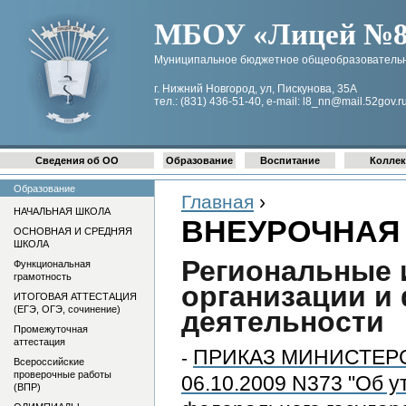
МБОУ «Лицей №8 
Муниципальное бюджетное общеобразовательн
г. Нижний Новгород, ул, Пискунова, 35А
тел.: (831) 436-51-40, e-mail: l8_nn@mail.52gov.r
Сведения об ОО
Образование
Воспитание
Коллек
Образование
Главная
›
НАЧАЛЬНАЯ ШКОЛА
ВНЕУРОЧНАЯ
ОСНОВНАЯ И СРЕДНЯЯ
ШКОЛА
Региональные 
Функциональная
грамотность
организации и
ИТОГОВАЯ АТТЕСТАЦИЯ
(ЕГЭ, ОГЭ, сочинение)
деятельности
Промежуточная
аттестация
ПРИКАЗ МИНИСТЕРС
-
Всероссийские
проверочные работы
06.10.2009 N373 "Об у
(ВПР)