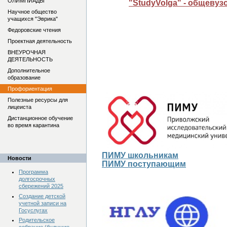
ОЛИМПИАДЫ
"StudyVolga" - общеву
Научное общество
учащихся "Эврика"
Федоровские чтения
Проектная деятельность
ВНЕУРОЧНАЯ
ДЕЯТЕЛЬНОСТЬ
Дополнительное
образование
Профориентация
Полезные ресурсы для
лицеиста
Дистанционное обучение
во время карантина
ПИМУ
школьникам
Новости
ПИМУ поступающим
Программа
долгосрочных
сбережений 2025
Создание детской
учетной записи на
Госуслугах
Родительское