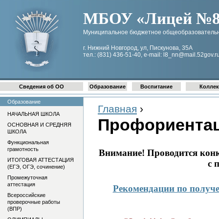
МБОУ «Лицей №8 
Муниципальное бюджетное общеобразовательн
г. Нижний Новгород, ул, Пискунова, 35А
тел.: (831) 436-51-40, e-mail: l8_nn@mail.52gov.r
Сведения об ОО
Образование
Воспитание
Коллек
Образование
Главная
›
НАЧАЛЬНАЯ ШКОЛА
Профориента
ОСНОВНАЯ И СРЕДНЯЯ
ШКОЛА
Функциональная
грамотность
Внимание! Проводится конк
ИТОГОВАЯ АТТЕСТАЦИЯ
с 
(ЕГЭ, ОГЭ, сочинение)
Промежуточная
аттестация
Рекомендации по получе
Всероссийские
проверочные работы
(ВПР)