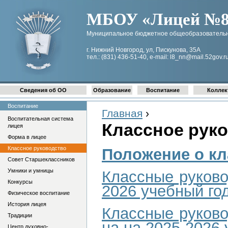
МБОУ «Лицей №8 
Муниципальное бюджетное общеобразовательн
г. Нижний Новгород, ул, Пискунова, 35А
тел.: (831) 436-51-40, e-mail: l8_nn@mail.52gov.r
Сведения об ОО
Образование
Воспитание
Коллек
Воспитание
Главная
›
Воспитательная система
Классное рук
лицея
Форма в лицее
Классное руководство
Положение о кл
Совет Старшеклассников
Умники и умницы
Классные руково
Конкурсы
2026 учебный го
Физическое воспитание
История лицея
Классные руково
Традиции
на на 2025-2026 
Центр духовно-