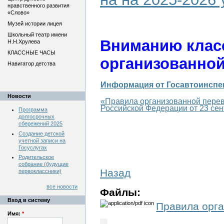
нравственного развития
«Слово»
Музей истории лицея
Школьный театр имени
Вниманию клас
Н.Н.Хрулева
КЛАССНЫЕ ЧАСЫ
организованной
Навигатор детства
Информация от Госавтоинспе
Новости
«Правила организованной перев
Российской Федерации от 23 сен
Программа
долгосрочных
сбережений 2025
Создание детской
учетной записи на
Госуслугах
Родительское
собрание (будущие
Назад
первоклассники)
все новости
Файлы:
Вход в систему
Правила орга
Имя:
*