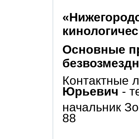
«Нижегородс
кинологичес
Основные пр
безвозмездн
Контактные л
Юрьевич
- т
начальник З
88