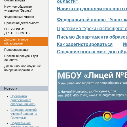
ОЛИМПИАДЫ
области"
Научное общество
Навигатор дополнительного о
учащихся "Эврика"
Федоровские чтения
Федеральный проект "Успех к
Проектная деятельность
Программа "Уроки настоящего" о
ВНЕУРОЧНАЯ
ДЕЯТЕЛЬНОСТЬ
Письмо Департамента образо
Дополнительное
образование
Как зарегистрироваться
И
Профориентация
Создание новых мест доп.обр
Полезные ресурсы для
лицеиста
Дистанционное обучение
во время карантина
Новости
Программа
долгосрочных
сбережений 2025
Создание детской
учетной записи на
Госуслугах
Родительское