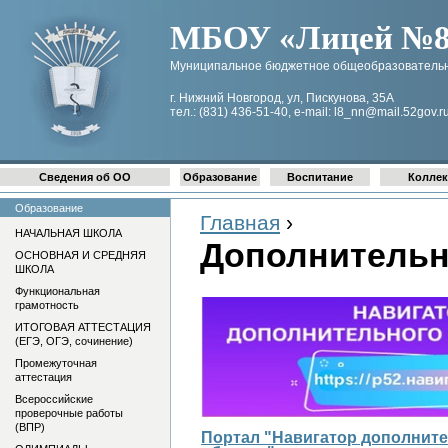
МБОУ «Лицей №8 
Муниципальное бюджетное общеобразовательн
г. Нижний Новгород, ул, Пискунова, 35А
тел.: (831) 436-51-40, e-mail: l8_nn@mail.52gov.r
Сведения об ОО
Образование
Воспитание
Коллек
Образование
Главная
›
НАЧАЛЬНАЯ ШКОЛА
Дополнительн
ОСНОВНАЯ И СРЕДНЯЯ
ШКОЛА
Функциональная
грамотность
ИТОГОВАЯ АТТЕСТАЦИЯ
(ЕГЭ, ОГЭ, сочинение)
Промежуточная
аттестация
Всероссийские
проверочные работы
(ВПР)
Портал "Навигатор дополнит