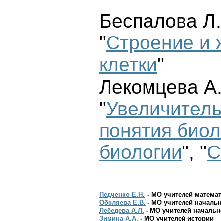
Беспалова Л.А
"
Строение и 
клетки
"
Лекомцева А.А
"
Увеличител
понятия биол
биологии
", "
С
Педченко Е.Н.
- МО учителей
математ
Оболяева Е.В.
- МО учителей началь
Лебедева А.Л.
- МО учителей началь
Зимина А.А.
- МО учителей истории