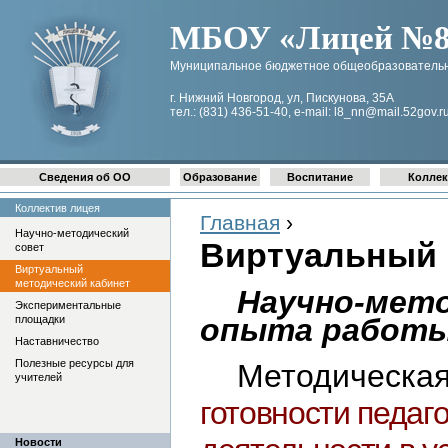
МБОУ «Лицей №8 
Муниципальное бюджетное общеобразовательн
г. Нижний Новгород, ул, Пискунова, 35А
тел.: (831) 436-51-40, e-mail: l8_nn@mail.52gov.r
Сведения об ОО
Образование
Воспитание
Коллек
Коллектив лицея
Главная
›
Научно-методический
Виртуальный 
совет
Виртуальный
методический кабинет
Научно-мето
Экспериментальные
опыта работ
площадки
Наставничество
Полезные ресурсы для
Методическа
учителей
готовности педаг
Новости