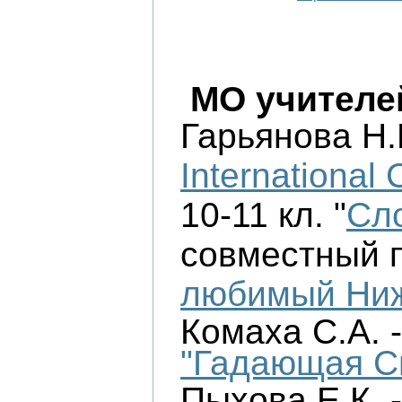
МО учителе
Гарьянова Н.В
International
10-11 кл. "
Сл
совместный п
любимый Ни
Комаха С.А. -
"Гадающая С
Пыхова Е.К. -