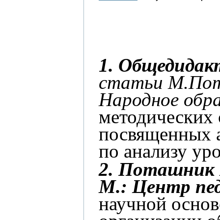
1. Общедидак
статьи М.Пота
Народное обра
методических 
посвященных а
по анализу у
2. Поташник М
М.: Центр пед
научной основ