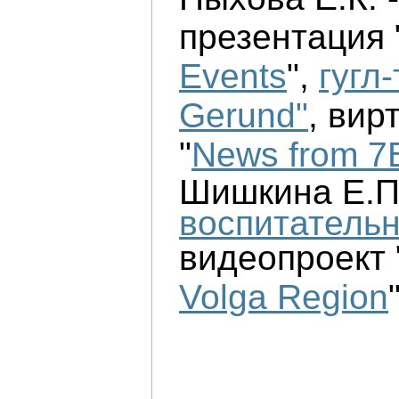
презентация 
Events
", 
гугл-
Gerund"
, вир
"
News from 7
Шишкина Е.П. 
воспитательн
видеопроект 
Volga Region