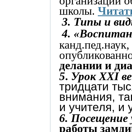
организации о
школы.
Читать
3.
Типы и вид
4. «Воспитан
канд.пед.наук
опубликованно
делании и диа
5
.
Урок
XXI
ве
тридцати тыс
внимания, та
и учителя, и
6.
Посещение 
работы замди