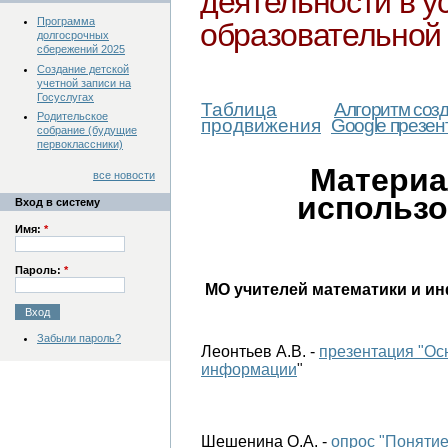
деятельности в у
Программа
образовательной
долгосрочных
сбережений 2025
Создание детской
учетной записи на
Госуслугах
Таблица
Алгоритм соз
Родительское
продвижения
Google презен
собрание (будущие
первоклассники)
Материа
все новости
использо
Вход в систему
Имя:
*
Пароль:
*
МО учителей математики и и
Забыли пароль?
Леонтьев А.В. - 
презентация "Ос
информации
"
Шешенина О.А. - 
опрос "Понятие