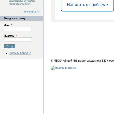
собрание (будущие
первоклассники)
Написать о проблеме
все новости
Вход в систему
Имя:
*
Пароль:
*
Забыли пароль?
© МБОУ «Лицей №8 имени академика Е.К. Федо