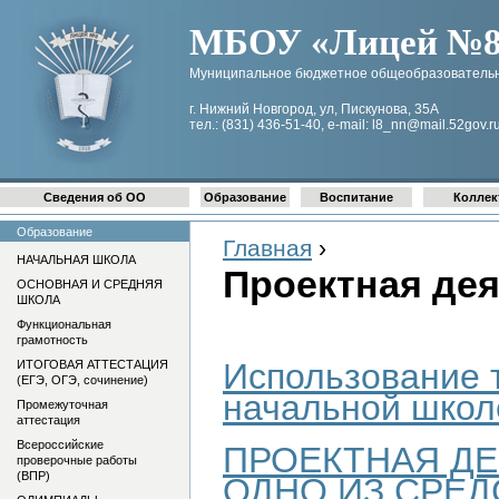
МБОУ «Лицей №8 
Муниципальное бюджетное общеобразовательн
г. Нижний Новгород, ул, Пискунова, 35А
тел.: (831) 436-51-40, e-mail: l8_nn@mail.52gov.r
Сведения об ОО
Образование
Воспитание
Коллек
Образование
Главная
›
НАЧАЛЬНАЯ ШКОЛА
Проектная де
ОСНОВНАЯ И СРЕДНЯЯ
ШКОЛА
Функциональная
грамотность
Использование т
ИТОГОВАЯ АТТЕСТАЦИЯ
(ЕГЭ, ОГЭ, сочинение)
начальной школ
Промежуточная
аттестация
Всероссийские
ПРОЕКТНАЯ ДЕ
проверочные работы
(ВПР)
ОДНО ИЗ СРЕД