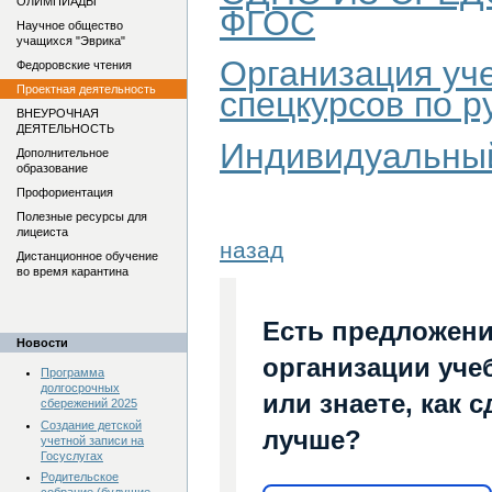
ОЛИМПИАДЫ
ФГОС
Научное общество
учащихся "Эврика"
Организация уч
Федоровские чтения
Проектная деятельность
спецкурсов по р
ВНЕУРОЧНАЯ
ДЕЯТЕЛЬНОСТЬ
Индивидуальный 
Дополнительное
образование
Профориентация
Полезные ресурсы для
лицеиста
назад
Дистанционное обучение
во время карантина
Есть предложени
Новости
организации уче
Программа
долгосрочных
или знаете, как 
сбережений 2025
Создание детской
лучше?
учетной записи на
Госуслугах
Родительское