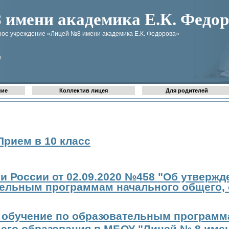
имени академика Е.К. Федор
ое учреждение «Лицей №8 имени академика Е.К. Федорова»
u
ние
Коллектив лицея
Для родителей
Прием в 10 класс
ки России
от 02.09.2020 №458
"Об утвержд
тельным программам начального общего, 
 обучение по образовательным программ