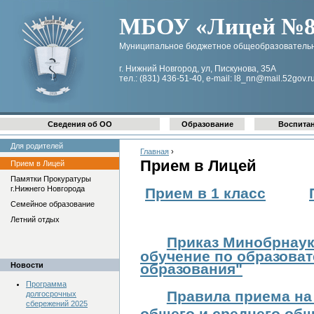
МБОУ «Лицей №8 
Муниципальное бюджетное общеобразовательн
г. Нижний Новгород, ул, Пискунова, 35А
тел.: (831) 436-51-40, e-mail: l8_nn@mail.52gov.r
Сведения об ОО
Образование
Воспита
Для родителей
Главная
›
Прием в Лицей
Прием в Лицей
Памятки Прокуратуры
г.Нижнего Новгорода
Прием в 1 класс
Семейное образование
Летний отдых
Приказ Минобрнау
обучение по образова
Новости
образования"
Программа
Правила приема на
долгосрочных
сбережений 2025