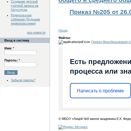
общего и среднего об
Создание детской
учетной записи на
Госуслугах
Приказ №205 от 26.
Родительское
собрание (будущие
первоклассники)
Назад
все новости
Файлы:
Вход в систему
Приказ Минобразования и 
Имя:
*
Есть предложени
Пароль:
*
процесса или зна
Забыли пароль?
Написать о проблеме
© МБОУ «Лицей №8 имени академика Е.К. Федо