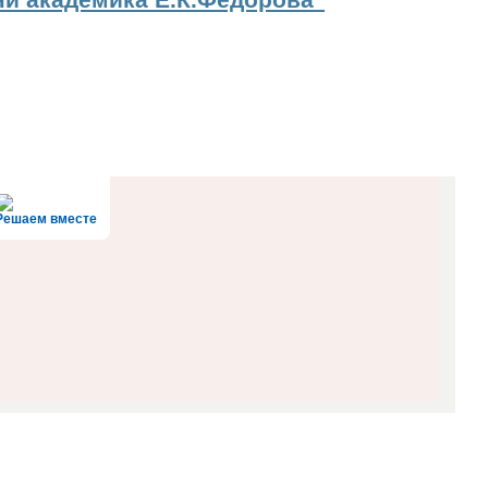
ни академика Е.К.Федорова"
Решаем вместе