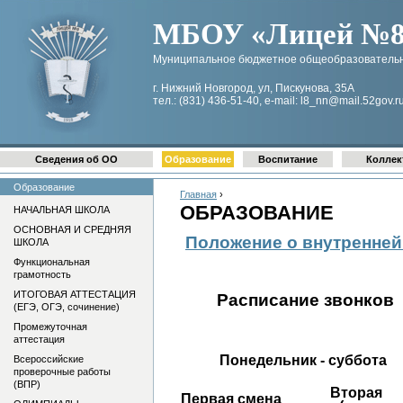
МБОУ «Лицей №8 
Муниципальное бюджетное общеобразовательн
г. Нижний Новгород, ул, Пискунова, 35А
тел.: (831) 436-51-40, e-mail: l8_nn@mail.52gov.r
Сведения об ОО
Образование
Воспитание
Коллек
Образование
Главная
›
ОБРАЗОВАНИЕ
НАЧАЛЬНАЯ ШКОЛА
ОСНОВНАЯ И СРЕДНЯЯ
Положение о внутренней
ШКОЛА
Функциональная
грамотность
ИТОГОВАЯ АТТЕСТАЦИЯ
Расписание звонков
(ЕГЭ, ОГЭ, сочинение)
Промежуточная
аттестация
Понедельник - суббота
Всероссийские
проверочные работы
(ВПР)
Вторая
Первая смена