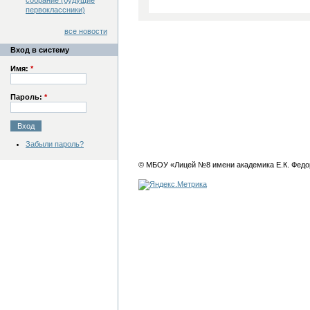
собрание (будущие
первоклассники)
все новости
Вход в систему
Имя:
*
Пароль:
*
Забыли пароль?
© МБОУ «Лицей №8 имени академика Е.К. Федо