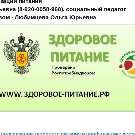
изации питания
евна (8-920-0058-960),
социальный педагог
вом - Любимцева Ольга Юрьевна
поляризации здорового питания и профилактике детс