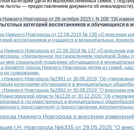
готной категории (дети из малообеспеченных семей, с подт
ем льготы — предоставлением документа об инвалидности)
 Нижнего Новгорода от 28 октября 2015 г. N 208 "Об измен
льготных категорий воспитанников и обучающихся в
да Нижнего Новгорода от 22.08.2019 № 138 «О внесении из
егорий воспитанников и учащихся в муниципальных дошкол
да Нижнего Новгорода от 22.08.2019 № 137 «О внесении и
овгорода, утвержденное постановлением городской Думы г
ых мер социальной поддержки обучающихся в муниципальн
в бюджете города Нижнего Новгорода детям из семей, нах
по их содержанию.
 г.Нижнего Новгорода №2991 от 30.08.2019 "Об утвержден
города категориям обучающихся в муниципальных общеобр
г.Нижнего Новгорода №2992 от 30.08.2019 "
О внесении из
 Нижегородской области №1128 от 30.12.2020 "Об утвержд
доровья в государственных и муниципальных общеобразов
законного представителя) о предоставлении дополнительны
орода Нижнего Новгорода о внесении изменений
ции г.Н. Новгорода №6335 от 29.05.2025 "О вне