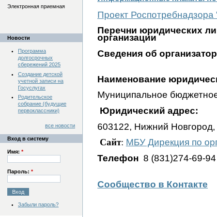
Электронная приемная
Проект Роспотребнадзора 
Перечни юридических ли
организации
Новости
Программа
Сведения об организатор
долгосрочных
сбережений 2025
Создание детской
Наименование юридичес
учетной записи на
Госуслугах
Муниципальное бюджетное 
Родительское
собрание (будущие
Юридический адрес:
первоклассники)
603122, Нижний Новгород, 
все новости
Вход в систему
Сайт
:
МБУ Дирекция по ор
Имя:
*
Телефон
8 (831)274-69-94
Пароль:
*
Сообщество в Контакте
Забыли пароль?