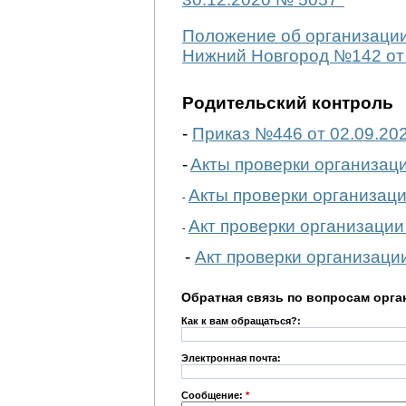
Положение об организации
Нижний Новгород №142 от 
Родительский контроль
-
Приказ №446 от 02.09.20
-
Акты проверки организаци
Акты проверки организаци
-
Акт проверки организации 
-
-
Акт проверки организации
Обратная связь по вопросам орга
Как к вам обращаться?:
Электронная почта:
Сообщение:
*