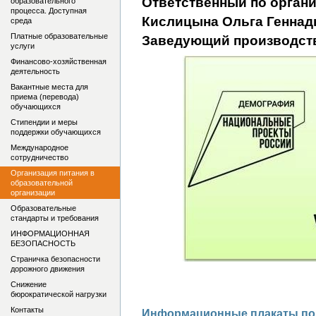
Ответственный по орган
образовательного
процесса. Доступная
Кислицына Ольга Геннадь
среда
Платные образовательные
Заведующий производст
услуги
Финансово-хозяйственная
деятельность
Вакантные места для
приема (перевода)
обучающихся
Стипендии и меры
поддержки обучающихся
Международное
сотрудничество
Организация питания в
образовательной
организации
Образовательные
стандарты и требования
ИНФОРМАЦИОННАЯ
БЕЗОПАСНОСТЬ
Страничка безопасности
дорожного движения
Снижение
бюрократической нагрузки
Контакты
Информационные плакаты по 