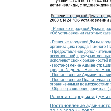
— учащиеся с 5 по 11 класс ль
дети-инвалиды, с подтверждени
Решение
городской Думы города
2008 г. N 24
"Об установлении 
- Решение городской Думы горо
«Об установлении льготных кат
- Решение городской Думы горо
организациях города Нижнего Н
- Предоставление дополнительн
ассигнований, предусмотренных 
исполняют своих обязанностей 
- Постановление Администрации
средств бюджета г.Нижнего Нов
- Постановление Администрации 
- Постановление Правительства
ограниченными возможностями з
- Образец заявления родителя (
Решение Городской Думы г
Постановление администра
30.12.2020 № 5057"