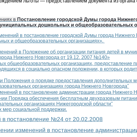
верждением льготы — предоставлением документа из органа
.
ениях в
Постановление городской Думы города Нижнег
 муниципальных дошкольных и общеобразовательных о
менений в постановление городской Думы города Нижнего 
ьных и общеобразовательных организациях».
зменений в Положение об организации питания детей в му
орода Нижнего Новгорода от 19.12. 2007 №140»
ых общеобразовательных организациях, предоставление пи
одящихся в социально опасном положении, в которых родит
ии Положения о порядке предоставления дополнительных м
азовательных организациях города Нижнего Новгорода"
менений в постановление администрации города Нижнего Н
ении Порядка обеспечения бесплатным двухразовым питан
ательных организациях Нижегородской области"
х мер социальной поддержки.
 в постановление №24 от 20.02.2008
сении изменений в постановление администрации