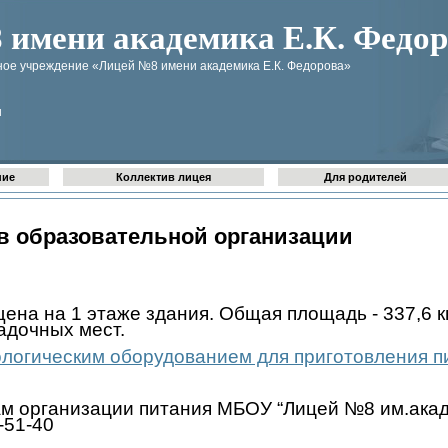
имени академика Е.К. Федор
ое учреждение «Лицей №8 имени академика Е.К. Федорова»
u
ние
Коллектив лицея
Для родителей
в образовательной организации
на на 1 этаже здания. Общая площадь - 337,6 к
адочных мест.
логическим оборудованием для приготовления п
сам организации питания МБОУ “Лицей №8 им.ака
-51-40