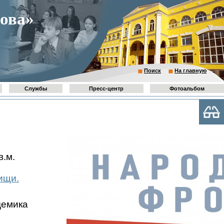
ова»
Поиск
На главную
Службы
Пресс-центр
Фотоальбом
в.м.
ищи.
демика