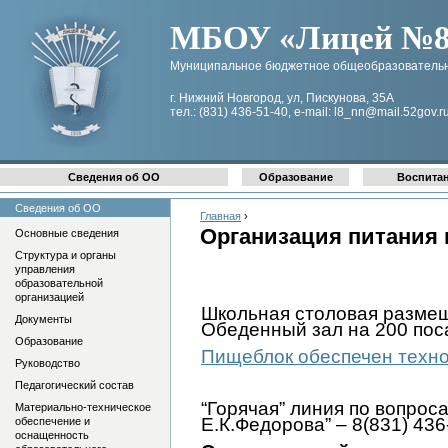
МБОУ «Лицей №8 
Муниципальное бюджетное общеобразовательн
г. Нижний Новгород, ул, Пискунова, 35А
тел.: (831) 436-51-40, e-mail: l8_nn@mail.52gov.r
Сведения об ОО
Образование
Воспита
Сведения об ОО
Главная
›
Организация питания 
Основные сведения
Структура и органы
управления
образовательной
организацией
Школьная столовая размеще
Документы
Обеденный зал на 200 пос
Образование
Пищеблок обеспечен техно
Руководство
Педагогический состав
“Горячая” линия по вопро
Материально-техническое
Е.К.Федорова” – 8(831) 436
обеспечение и
оснащенность