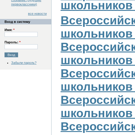
собрание (будущие
школьников 
первоклассники)
все новости
Всероссийс
Вход в систему
школьников 
Имя:
*
Пароль:
*
Всероссийс
школьников 
Забыли пароль?
Всероссийс
школьников 
Всероссийс
школьников 
Всероссийс