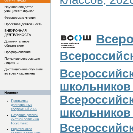
ОЛИМПИАДЫ
Научное общество
учащихся "Эврика"
Федоровские чтения
Проектная деятельность
ВНЕУРОЧНАЯ
Всеро
ДЕЯТЕЛЬНОСТЬ
Дополнительное
образование
Всероссийск
Профориентация
Полезные ресурсы для
лицеиста
Всероссийс
Дистанционное обучение
во время карантина
школьников 
Новости
Всероссийс
Программа
долгосрочных
школьников 
сбережений 2025
Создание детской
учетной записи на
Госуслугах
Всероссийс
Родительское