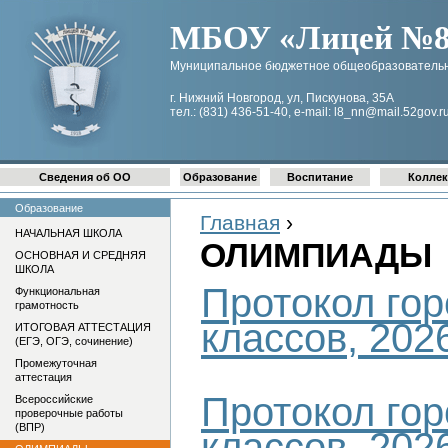
МБОУ «Лицей №8 
Муниципальное бюджетное общеобразовательн
г. Нижний Новгород, ул, Пискунова, 35А
тел.: (831) 436-51-40, e-mail: l8_nn@mail.52gov.r
Сведения об ОО
Образование
Воспитание
Коллек
Образование
Главная
›
НАЧАЛЬНАЯ ШКОЛА
ОЛИМПИАДЫ
ОСНОВНАЯ И СРЕДНЯЯ
ШКОЛА
Протокол го
Функциональная
грамотность
классов, 202
ИТОГОВАЯ АТТЕСТАЦИЯ
(ЕГЭ, ОГЭ, сочинение)
Промежуточная
аттестация
Протокол го
Всероссийские
проверочные работы
(ВПР)
классов, 202