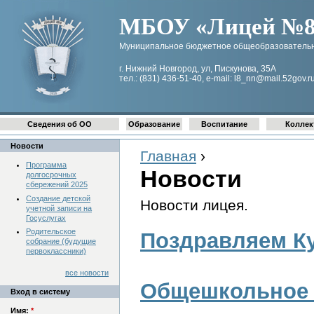
МБОУ «Лицей №8 
Муниципальное бюджетное общеобразовательн
г. Нижний Новгород, ул, Пискунова, 35А
тел.: (831) 436-51-40, e-mail: l8_nn@mail.52gov.r
Сведения об ОО
Образование
Воспитание
Коллек
Новости
Главная
›
Программа
Новости
долгосрочных
сбережений 2025
Создание детской
Новости лицея.
учетной записи на
Госуслугах
Родительское
Поздравляем К
собрание (будущие
первоклассники)
все новости
Общешкольное 
Вход в систему
Имя:
*