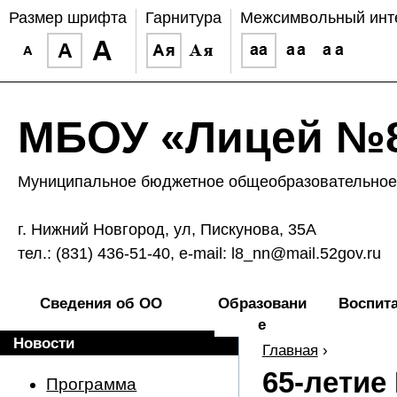
Размер шрифта
Гарнитура
Межсимвольный инт
МБОУ «Лицей №8
Муниципальное бюджетное общеобразовательное 
г. Нижний Новгород, ул, Пискунова, 35А
тел.: (831) 436-51-40, e-mail: l8_nn@mail.52gov.ru
Сведения об ОО
Образовани
Воспит
е
Новости
Главная
›
65-летие
Программа