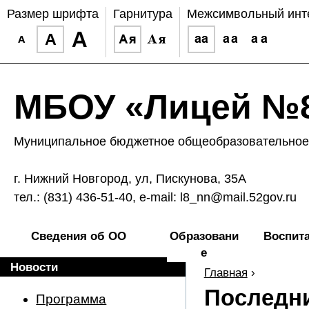
Размер шрифта
Гарнитура
Межсимвольный инт
МБОУ «Лицей №8
Муниципальное бюджетное общеобразовательное 
г. Нижний Новгород, ул, Пискунова, 35А
тел.: (831) 436-51-40, e-mail: l8_nn@mail.52gov.ru
Сведения об ОО
Образовани
Воспит
е
Новости
Главная
›
Последни
Программа