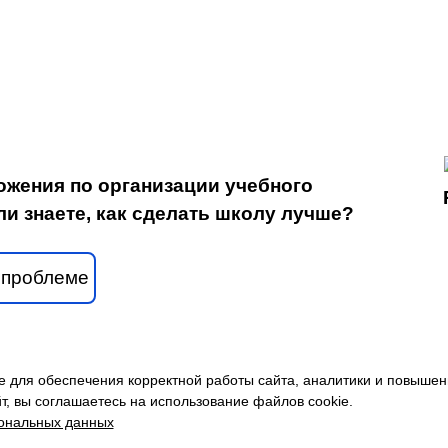
ожения по организации учебного
ли знаете, как сделать школу лучше?
 проблеме
 для обеспечения корректной работы сайта, аналитики и повышен
 имени академика Е.К. Федорова», 2026
т, вы соглашаетесь на использование файлов cookie.
сональных данных