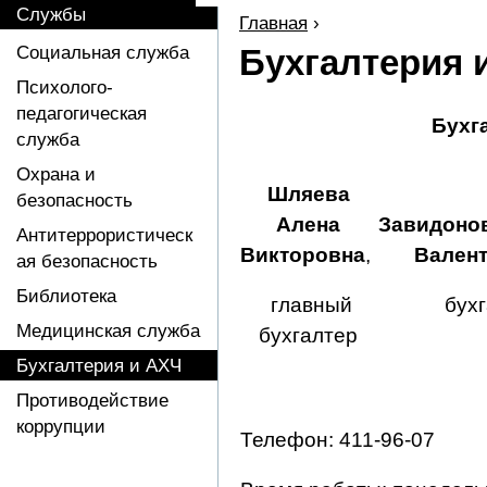
Службы
Главная
›
Социальная служба
Бухгалтерия 
Психолого-
педагогическая
Бухг
служба
Охрана и
Шляева
безопасность
Алена
Завидоно
Антитеррористическ
Викторовна
,
Вален
ая безопасность
Библиотека
главный
бух
Медицинская служба
бухгалтер
Бухгалтерия и АХЧ
Противодействие
коррупции
Телефон: 411-96-07