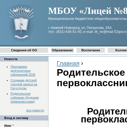
МБОУ «Лицей №8 
Муниципальное бюджетное общеобразовательн
г. Нижний Новгород, ул, Пискунова, 35А
тел.: (831) 436-51-40, e-mail: l8_nn@mail.52gov.r
Сведения об ОО
Образование
Воспитание
Коллек
Новости
Главная
›
Программа
Родительское
долгосрочных
сбережений 2025
первоклассник
Создание детской
учетной записи на
Госуслугах
Родительское
собрание (будущие
первоклассники)
Родител
все новости
первоклас
Вход в систему
Имя:
*