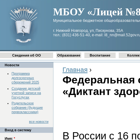
МБОУ «Лицей №8 
Муниципальное бюджетное общеобразовательн
г. Нижний Новгород, ул, Пискунова, 35А
тел.: (831) 436-51-40, e-mail: l8_nn@mail.52gov.r
Сведения об ОО
Образование
Воспитание
Коллек
Новости
Главная
›
Программа
Федеральная 
долгосрочных
сбережений 2025
«Диктант здор
Создание детской
учетной записи на
Госуслугах
Родительское
собрание (будущие
первоклассники)
все новости
Вход в систему
В России с 16 п
Имя:
*