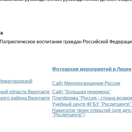
та
“Патриотическое воспитание граждан Российской Федераци
Фотоархив мероприятий в Лицее
 Нижегородской
Сайт Минпросвещения России
кой области Вконтакте
Сайт "Большая перемена"
кого района Вконтакте
Платформа "Россия - страна возмо
Учебный центр ФГБУ "Росдетцентр"
Навигатор твоих открытий (для дет
"Росдетцентр")