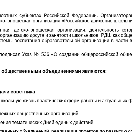
илотных субъектах Российской Федерации. Организатора
ско-юношеская организация «Российское движение школьн
ная детско-юношеская организация, деятельность кот
 организацию досуга и занятости школьников. РДШ как общ
темы воспитания образовательной организации в части 
подписал Указ № 536 «О создании общероссийской общес
ми общественными объединениями являются:
ачи советника
в школьную жизнь практических форм работы и актуальных 
лодежных общественных организаций;
дения тематических Дней единых действий;
ственных объединений, реализация проектов по развитию с