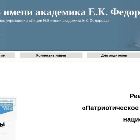
имени академика Е.К. Федор
ое учреждение «Лицей №8 имени академика Е.К. Федорова»
u
ние
Коллектив лицея
Для родителей
Ре
«Патриотическое
наци