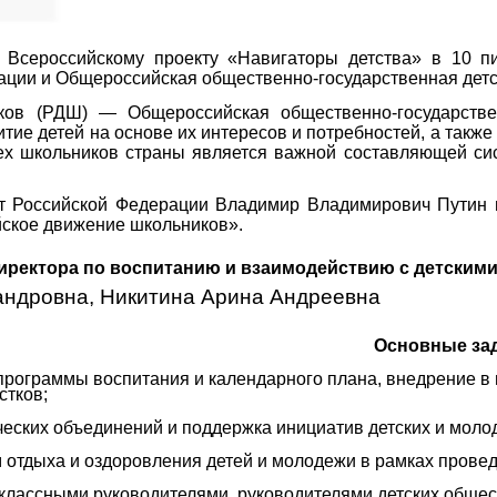
 Всероссийскому проекту «Навигаторы детства» в 10 п
ции и Общероссийская общественно-государственная дет
ков (РДШ) — Общероссийская общественно-государствен
тие детей на основе их интересов и потребностей, а также
ех школьников страны является важной составляющей сис
нт Российской Федерации Владимир Владимирович Путин 
ское движение школьников».
директора по воспитанию и взаимодействию с детски
андровна, Никитина Арина Андреевна
Основные зад
 программы воспитания и календарного плана, внедрение 
стков;
ических объединений и поддержка инициатив детских и мо
м отдыха и оздоровления детей и молодежи в рамках прове
 классными руководителями, руководителями детских обще