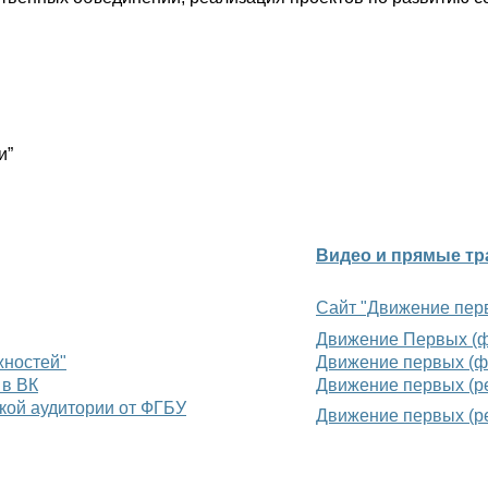
и”
Видео и прямые тр
Сайт "Движение пер
Движение Первых (ф
жностей"
Движение первых (ф
 в ВК
Движение первых (ре
ской аудитории от ФГБУ
Движение первых (р