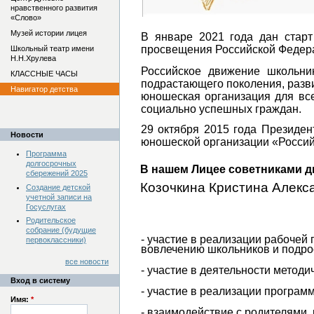
нравственного развития
«Слово»
Музей истории лицея
В январе 2021 года дан старт
просвещения Российской Федера
Школьный театр имени
Н.Н.Хрулева
Российское движение школьни
КЛАССНЫЕ ЧАСЫ
подрастающего поколения, разви
Навигатор детства
юношеская организация для вс
социально успешных граждан.
29 октября 2015 года Президе
Новости
юношеской организации «Россий
Программа
долгосрочных
В нашем Лицее советниками 
сбережений 2025
Козочкина Кристина Алекс
Создание детской
учетной записи на
Госуслугах
Родительское
собрание (будущие
- участие в реализации рабочей
первоклассники)
вовлечению школьников и подро
все новости
- участие в деятельности метод
Вход в систему
- участие в реализации програм
Имя:
*
- взаимодействие с родителями,