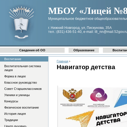
МБОУ «Лицей №8 
Муниципальное бюджетное общеобразовательн
г. Нижний Новгород, ул, Пискунова, 35А
тел.: (831) 436-51-40, e-mail: l8_nn@mail.52gov.r
Сведения об ОО
Образование
Воспита
Воспитание
Главная
›
Навигатор детства
Воспитательная система
лицея
Форма в лицее
Классное руководство
Совет Старшеклассников
Умники и умницы
Конкурсы
Физическое воспитание
История лицея
Традиции
Центр духовно-