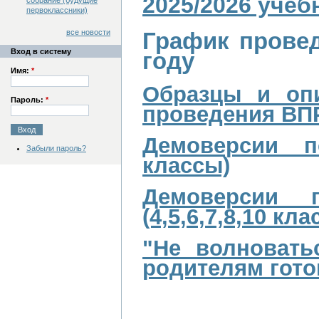
2025/2026 учеб
собрание (будущие
первоклассники)
все новости
График провед
Вход в систему
году
Имя:
*
Образцы и оп
Пароль:
*
проведения ВПР
Демоверсии по
Забыли пароль?
классы)
Демоверсии 
(4,5,6,7,8,10 кла
"Не волновать
родителям гото