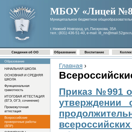
МБОУ «Лицей №8 
Муниципальное бюджетное общеобразовательн
г. Нижний Новгород, ул, Пискунова, 35А
тел.: (831) 436-51-40, e-mail: l8_nn@mail.52gov.r
Сведения об ОО
Образование
Воспитание
Коллек
Образование
Главная
›
НАЧАЛЬНАЯ ШКОЛА
Всероссийски
ОСНОВНАЯ И СРЕДНЯЯ
ШКОЛА
Функциональная
Приказ №991 о
грамотность
ИТОГОВАЯ АТТЕСТАЦИЯ
утверждении 
(ЕГЭ, ОГЭ, сочинение)
Промежуточная
продолжит
аттестация
Всероссийские
всероссийс
проверочные работы
(ВПР)