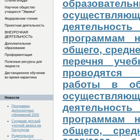
образоват
ОЛИМПИАДЫ
Научное общество
осуществл
учащихся "Эврика"
Федоровские чтения
деятельно
Проектная деятельность
ВНЕУРОЧНАЯ
программам н
ДЕЯТЕЛЬНОСТЬ
Дополнительное
общего, средне
образование
Профориентация
перечня уче
Полезные ресурсы для
лицеиста
проводятся 
Дистанционное обучение
во время карантина
работы в обр
осуществл
Новости
деятельно
Программа
долгосрочных
сбережений 2025
программам н
Создание детской
учетной записи на
общего, сред
Госуслугах
Родительское