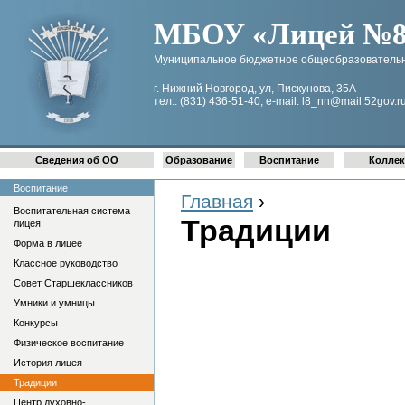
МБОУ «Лицей №8 
Муниципальное бюджетное общеобразовательн
г. Нижний Новгород, ул, Пискунова, 35А
тел.: (831) 436-51-40, e-mail: l8_nn@mail.52gov.r
Сведения об ОО
Образование
Воспитание
Коллек
Воспитание
Главная
›
Воспитательная система
Традиции
лицея
Форма в лицее
Классное руководство
Совет Старшеклассников
Умники и умницы
Конкурсы
Физическое воспитание
История лицея
Традиции
Центр духовно-