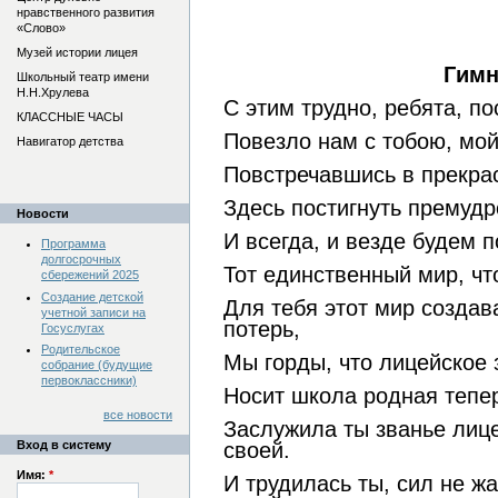
нравственного развития
«Слово»
Музей истории лицея
Гимн
Школьный театр имени
Н.Н.Хрулева
С этим трудно, ребята, по
КЛАССНЫЕ ЧАСЫ
Повезло нам с тобою, мой
Навигатор детства
Повстречавшись
в
прекр
Здесь постигнуть премудр
Новости
И всегда, и везде б
удем п
Программа
долгосрочных
Тот единственный мир, ч
т
сбережений 2025
Создание детской
Для тебя этот мир создав
учетной записи на
потерь,
Госуслугах
Родительское
Мы горды, что лицейское 
собрание (будущие
первоклассники)
Носит школа родная тепе
все новости
Заслужила ты званье лиц
Вход в систему
своей.
Имя:
*
И трудилась ты, сил не жа